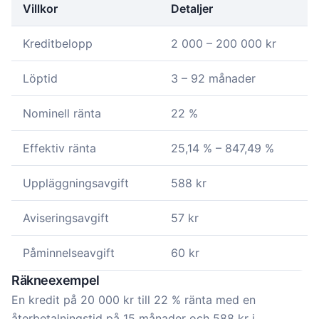
Villkor
Detaljer
Kreditbelopp
2 000 – 200 000 kr
Löptid
3 – 92 månader
Nominell ränta
22 %
Effektiv ränta
25,14 % – 847,49 %
Uppläggningsavgift
588 kr
Aviseringsavgift
57 kr
Påminnelseavgift
60 kr
Räkneexempel
En kredit på 20 000 kr till 22 % ränta med en
återbetalningstid på 15 månader och 588 kr i