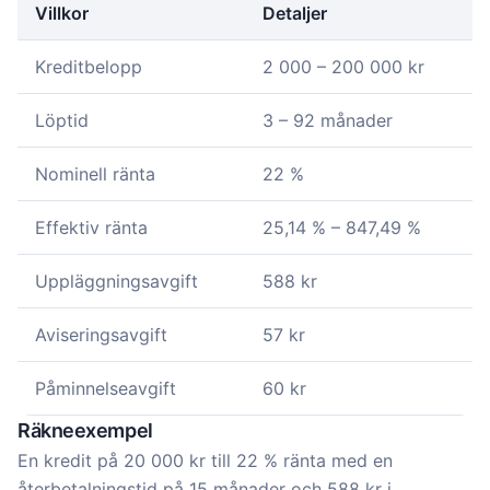
Villkor
Detaljer
Kreditbelopp
2 000 – 200 000 kr
Löptid
3 – 92 månader
Nominell ränta
22 %
Effektiv ränta
25,14 % – 847,49 %
Uppläggningsavgift
588 kr
Aviseringsavgift
57 kr
Påminnelseavgift
60 kr
Räkneexempel
En kredit på 20 000 kr till 22 % ränta med en
återbetalningstid på 15 månader och 588 kr i